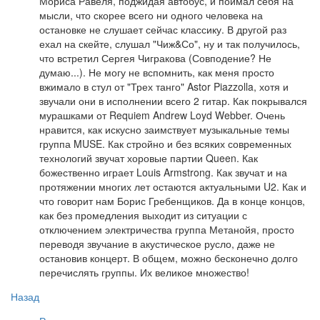
Мориса Равеля, поджидая автобус, и поймал себя на
мысли, что скорее всего ни одного человека на
остановке не слушает сейчас классику. В другой раз
ехал на скейте, слушал "Чиж&Со", ну и так получилось,
что встретил Сергея Чигракова (Совподение? Не
думаю...). Не могу не вспомнить, как меня просто
вжимало в стул от "Трех танго" Astor Piazzolla, хотя и
звучали они в исполнении всего 2 гитар. Как покрывался
мурашками от Requiem Andrew Loyd Webber. Очень
нравится, как искусно заимствует музыкальные темы
группа MUSE. Как стройно и без всяких современных
технологий звучат хоровые партии Queen. Как
божественно играет Louis Armstrong. Как звучат и на
протяжении многих лет остаются актуальными U2. Как и
что говорит нам Борис Гребенщиков. Да в конце концов,
как без промедления выходит из ситуации с
отключением электричества группа Метанойя, просто
переводя звучание в акустическое русло, даже не
остановив концерт. В общем, можно бесконечно долго
перечислять группы. Их великое множество!
Назад