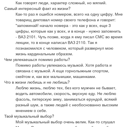
Как говорят люди, характер сложный, но мягкий.
Самый интересный факт из жизни?
Как-то раз я ошибся номером, всего на одну цифру. Мне
товарищ диктовал номер своего телефона и говорит:
"запоминай! начало номера - это как у всех, еще 3
цифры, которые как у всех, и в конце - нужно запомнить
- ВАЗ 2101. Чуть позже, когда я ему писал СМС во время
лекции, то в конце написал ВАЗ 2110. Так я
познакомился с человеком, который развернул мою
жизнь кардинальным образом.
Чем увлекаешься помимо работы?
Помимо работы увлекаюсь музыкой. Хотя работа и
связана с музыкой. А еще горнолыжным спортом,
скейтом и, как все мальчишки, машинками.
Что в жизни любишь и не любишь?
Люблю жизнь, люблю тех, без кого мужчин не бывает,
водить автомобили, скорость, вкусную еду. Не люблю
фасоль, питерскую зиму, заниматься ерундой, всякий
разный шум, а также людей с необоснованно высоким
мнением о себе.
Твой музыкальный выбор?
Мой музыкальный выбор очень велик. Как-то слушал