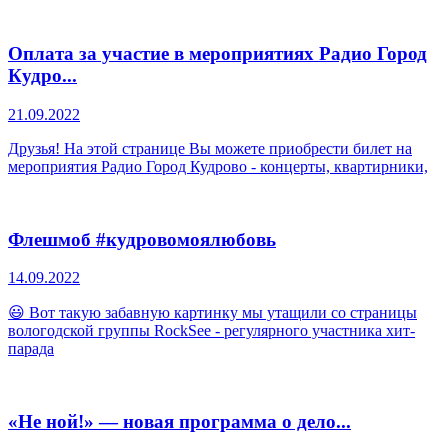
Оплата за участие в мероприятиях Радио Город
Кудро...
21.09.2022
Друзья! На этой странице Вы можете приобрести билет на
мероприятия Радио Город Кудрово - концерты, квартирники,
Флешмоб #кудровомоялюбовь
14.09.2022
😃 Вот такую забавную картинку мы утащили со страницы
вологодской группы RockSee - регулярного участника хит-
парада
«Не ной!» — новая программа о дело...