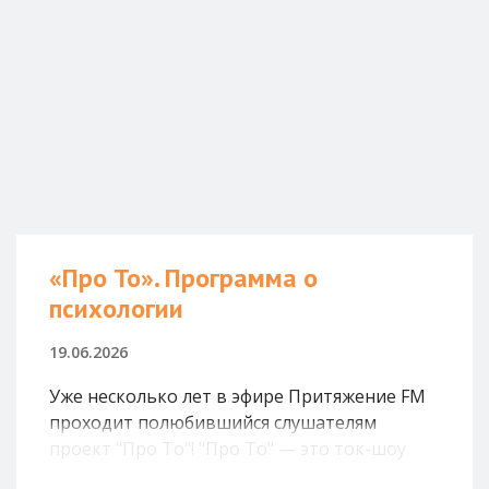
«Про То». Программа о
психологии
19.06.2026
Уже несколько лет в эфире Притяжение FM
проходит полюбившийся слушателям
проект "Про То"! "Про То" — это ток-шоу