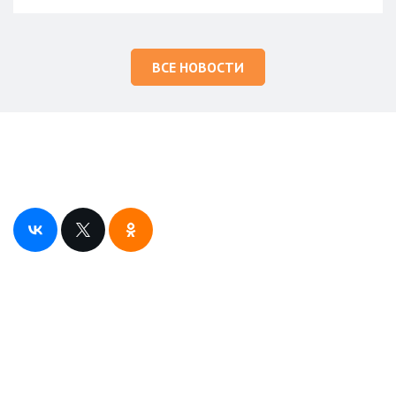
ВСЕ НОВОСТИ
Понравился сайт? Поделись с друзьями
Слушай радио “Притяжение FM” в радиокаталогах