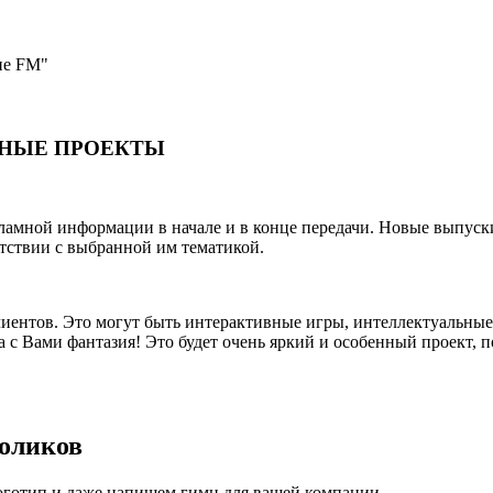
ие FM"
РНЫЕ ПРОЕКТЫ
кламной информации в начале и в конце передачи. Новые выпус
етствии с выбранной им тематикой.
лиентов. Это могут быть интерактивные игры, интеллектуальн
а с Вами фантазия! Это будет очень яркий и особенный проект
оликов
логотип и даже напишем гимн для вашей компании.