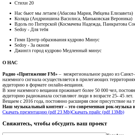
Стихи 20
Нас бьют мы летаем (Абасова Мария, Рябцева Елизавета)
Коляда (Андриишина Василиса, Маньковская Вероника)
Вдоль по Питерской (Космачева Надежда, Панкратова Со
Sedoy - Для тебя
Гимн Центр образования кудрово Минус
Sedoy - За окном
Джингл город кудрово Медленный минус
О НАС
Радио «Притяжение FM»
– межрегиональное радио из Санкт-П
наземного сигнала осуществляется в прилегающих территориях
аудиторию в формате онлайн-вещания.
В зоне наземного вещания проживает более 50 000 чел, постоя
аудиторию радиоканала составляют люди в возрасте 25- 45 лет.
Вещаем с 2016 года, постоянно расширяя свое присутствие на
Наш музыкальный контент – это современная рок-музыка и 
Скачать презентацию (pdf 23 Mb)
Скачать прайс (pdf 13Mb)
Свяжитесь, чтобы обсудить ваш проект