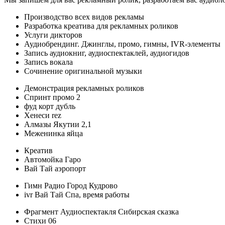
Производство всех видов рекламы
Разработка креатива для рекламных роликов
Услуги дикторов
Аудиобрендинг. Джинглы, промо, гимны, IVR-элементы
Запись аудиокниг, аудиоспектаклей, аудиогидов
Запись вокала
Сочинение оригинальной музыки
Демонстрация рекламных роликов
Спринт промо 2
фуд корт дубль
Хенеси rez
Алмазы Якутии 2,1
Меженинка яйца
Креатив
Автомойка Гаро
Вай Тай аэропорт
Гимн Радио Город Кудрово
ivr Вай Тай Спа, время работы
Фрагмент Аудиоспектакля Сибирская сказка
Стихи 06