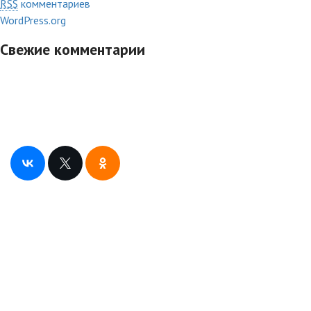
RSS
комментариев
WordPress.org
Свежие комментарии
Понравился сайт? Поделись с друзьями
Слушай радио “Притяжение FM” в радиокаталогах
Свидетельство Роскомназдора о регистрации СМИ ЭЛ №